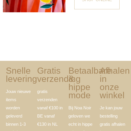
Snelle
Gratis
Betaalbare
Afhalen
levering
verzending
&
in
hippe
onze
Jouw nieuwe
gratis
mode
winkel
items
verzenden
worden
vanaf €100 in
Bij Noa Noir
Je kan jouw
geleverd
BE vanaf
geloven we
bestelling
binnen 1-3
€130 in NL
echt in hippe
gratis afhalen