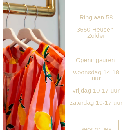
Ringlaan 58
3550 Heusen-
Zolder
Openingsuren:
woensdag 14-18
uur
vrijdag 10-17 uur
zaterdag 10-17 uur
SHOP ONLINE